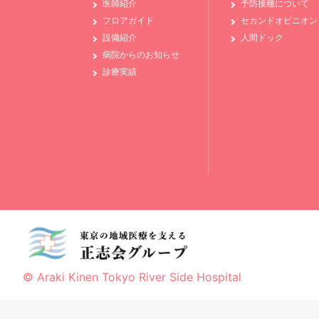
医師紹介
予防接種について
フロアガイド
セカンドオピニオン
設備紹介
人間ドック
病院からのお知らせ
診療実績
© Araki Kinen Tokyo River Side Hospital