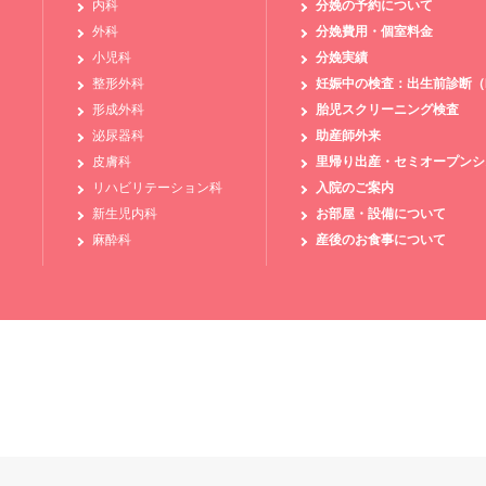
内科
分娩の予約について
外科
分娩費用・個室料金
小児科
分娩実績
整形外科
妊娠中の検査：出生前診断（N
形成外科
胎児スクリーニング検査
泌尿器科
助産師外来
皮膚科
里帰り出産・セミオープンシ
リハビリテーション科
入院のご案内
新生児内科
お部屋・設備について
麻酔科
産後のお食事について