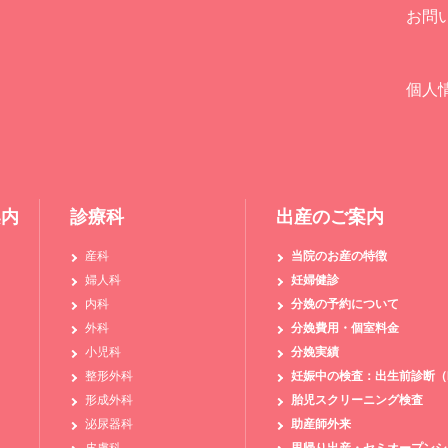
お問
個人
案内
診療科
出産のご案内
産科
当院のお産の特徴
婦人科
妊婦健診
内科
分娩の予約について
外科
分娩費用・個室料金
小児科
分娩実績
整形外科
妊娠中の検査：出生前診断（N
形成外科
胎児スクリーニング検査
泌尿器科
助産師外来
皮膚科
里帰り出産・セミオープンシ